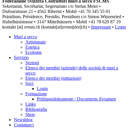
Federazione Svizzera Costruttori muri a secco FSCMS
Sekretariat, Secrétariat, Segretariato c/o Stefan Meier •
Dufourstrasse 21 • 4562 Biberist • Mobil +41 76 345 55 01
Präsidium, Présidence, Presidio, Presidium c/o Simon Winzenried •
Hubelhüsistrasse • 3147 Mittelhäusern • Mobil +41
78 629 87 19
kontakt
[at]
svtsm.ch
(kontakt[at]svtsm[dot]ch)
•
Impressum
•
Login
Muri a secco
Artigianato
Estetica
Ecologia
Servizio
Sezioni
Elenco dei membri (aziende) delle società di muri a
secco
Elenco dei membri (istituzioni)
Soci
Login
Formazione
Prüfungsdokumente / Documents d'examen
Links
Bibliografia
Shop
Newsblog
Contattarci