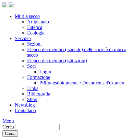
Muri a secco
Artigianato
Estetica
Ecologia
Servizio
Sezioni
Elenco dei membri (aziende) delle società di muri a
secco
Elenco dei membri (istituzioni)
Soci
Login
Formazione
Prüfungsdokumente / Documents d'examen
Links
Bibliografia
Shop
Newsblog
Contattarci
Menu
Cerca
Cerca