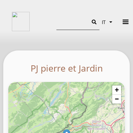
Cerca
IT
Mostra ult
PJ pierre et Jardin
+
−