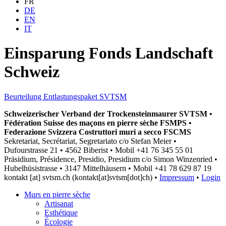
FR
DE
EN
IT
Einsparung Fonds Landschaft
Schweiz
Beurteilung Entlastungspaket SVTSM
Schweizerischer Verband der Trockensteinmaurer SVTSM •
Fédération Suisse des maçons en pierre sèche FSMPS •
Federazione Svizzera Costruttori muri a secco FSCMS
Sekretariat, Secrétariat, Segretariato c/o Stefan Meier •
Dufourstrasse 21 • 4562 Biberist • Mobil +41 76 345 55 01
Präsidium, Présidence, Presidio, Presidium c/o Simon Winzenried •
Hubelhüsistrasse • 3147 Mittelhäusern • Mobil +41
78 629 87 19
kontakt
[at]
svtsm.ch
(kontakt[at]svtsm[dot]ch)
•
Impressum
•
Login
Murs en pierre sèche
Artisanat
Esthétique
Écologie