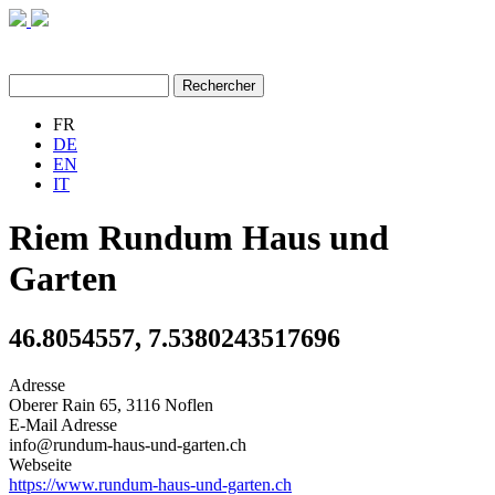
MENU
Rechercher
Rechercher
FR
DE
EN
IT
Riem Rundum Haus und
Garten
46.8054557, 7.5380243517696
Adresse
Oberer Rain 65, 3116 Noflen
E-Mail Adresse
info@rundum-haus-und-garten.ch
Webseite
https://www.rundum-haus-und-garten.ch