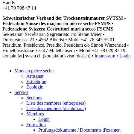
Handy
+41 79 708 47 14
Schweizerischer Verband der Trockensteinmaurer SVTSM •
Fédération Suisse des maçons en pierre sèche FSMPS •
Federazione Svizzera Costruttori muri a secco FSCMS
Sekretariat, Secrétariat, Segretariato c/o Stefan Meier •
Dufourstrasse 21 • 4562 Biberist • Mobil +41 76 345 55 01
Präsidium, Présidence, Presidio, Presidium c/o Simon Winzenried •
Hubelhüsistrasse • 3147 Mittelhäusern • Mobil +41
78 629 87 19
kontakt
[at]
svtsm.ch
(kontakt[at]svtsm[dot]ch)
•
Impressum
•
Login
Murs en pierre sèche
Artisanat
Esthétique
Écologie
Service
Sections
Liste des membres (entreprises)
Liste des membres (institutions)
Membres
Login
Formation
Prüfungsdokumente / Documents d'examen