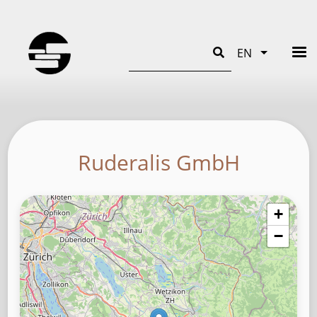
Search
EN
List addit
Ruderalis GmbH
+
−