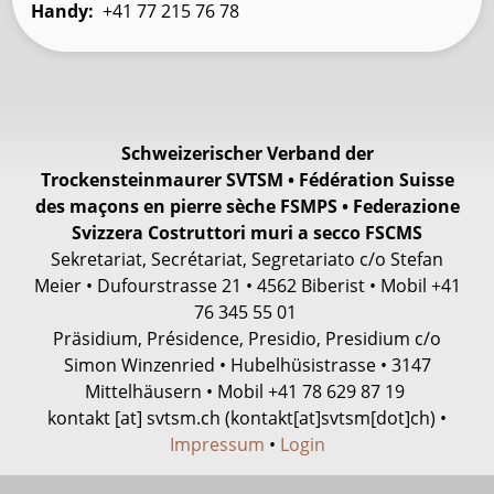
Handy
+41 77 215 76 78
Schweizerischer Verband der
Trockensteinmaurer SVTSM • Fédération Suisse
des maçons en pierre sèche FSMPS • Federazione
Svizzera Costruttori muri a secco FSCMS
Sekretariat, Secrétariat, Segretariato c/o Stefan
Meier • Dufourstrasse 21 • 4562 Biberist • Mobil +41
76 345 55 01
Präsidium, Présidence, Presidio, Presidium c/o
Simon Winzenried • Hubelhüsistrasse • 3147
Mittelhäusern • Mobil +41
78 629 87 19
kontakt
[at]
svtsm.ch
(kontakt[at]svtsm[dot]ch)
•
Impressum
•
Login