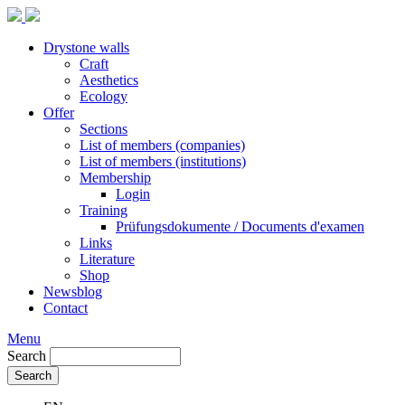
Drystone walls
Craft
Aesthetics
Ecology
Offer
Sections
List of members (companies)
List of members (institutions)
Membership
Login
Training
Prüfungsdokumente / Documents d'examen
Links
Literature
Shop
Newsblog
Contact
Menu
Search
Search