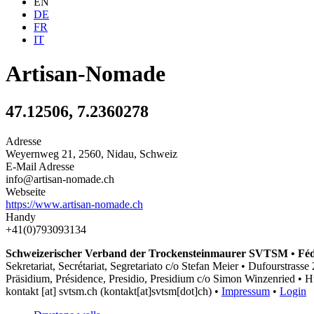
EN
DE
FR
IT
Artisan-Nomade
47.12506, 7.2360278
Adresse
Weyernweg 21, 2560, Nidau, Schweiz
E-Mail Adresse
info@artisan-nomade.ch
Webseite
https://www.artisan-nomade.ch
Handy
+41(0)793093134
Schweizerischer Verband der Trockensteinmaurer SVTSM • Fédér
Sekretariat, Secrétariat, Segretariato c/o Stefan Meier • Dufourstras
Präsidium, Présidence, Presidio, Presidium c/o Simon Winzenried • H
kontakt
[at]
svtsm.ch
(kontakt[at]svtsm[dot]ch)
•
Impressum
•
Login