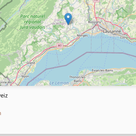
eiz
h
h