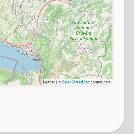
Leaflet | ©
OpenStreetMap
contributors