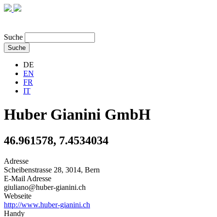
MENÜ
Suche
Suche
DE
EN
FR
IT
Huber Gianini GmbH
46.961578, 7.4534034
Adresse
Scheibenstrasse 28, 3014, Bern
E-Mail Adresse
giuliano@huber-gianini.ch
Webseite
http://www.huber-gianini.ch
Handy