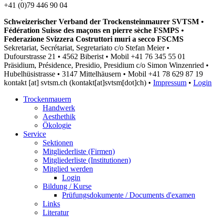
+41 (0)79 446 90 04
Schweizerischer Verband der Trockensteinmaurer SVTSM •
Fédération Suisse des maçons en pierre sèche FSMPS •
Federazione Svizzera Costruttori muri a secco FSCMS
Sekretariat, Secrétariat, Segretariato c/o Stefan Meier •
Dufourstrasse 21 • 4562 Biberist • Mobil +41 76 345 55 01
Präsidium, Présidence, Presidio, Presidium c/o Simon Winzenried •
Hubelhüsistrasse • 3147 Mittelhäusern • Mobil +41
78 629 87 19
kontakt
[at]
svtsm.ch
(kontakt[at]svtsm[dot]ch)
•
Impressum
•
Login
Trockenmauern
Handwerk
Aesthethik
Ökologie
Service
Sektionen
Mitgliederliste (Firmen)
Mitgliederliste (Institutionen)
Mitglied werden
Login
Bildung / Kurse
Prüfungsdokumente / Documents d'examen
Links
Literatur